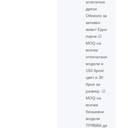
атлетични
дрехи
Облекло за
активен
живот Едно
парче ☑
MOQ на
всички
отпечатани
модели е
150 броя/
цвят и 30
броя за
размер. ☑
MOQ на
всички
безшевни
модели
ТРЯБВА да