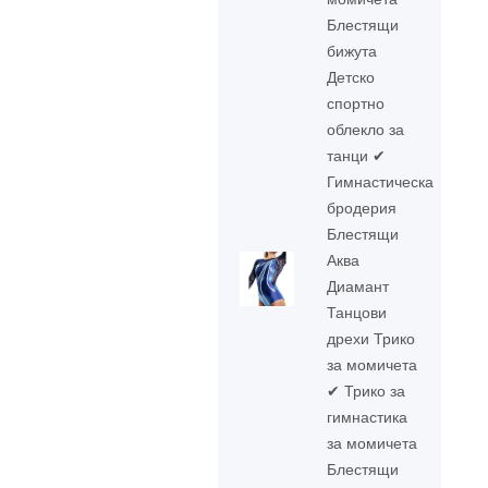
Блестящи
бижута
Детско
спортно
облекло за
танци ✔
Гимнастическа
бродерия
Блестящи
Аква
Диамант
Танцови
дрехи Трико
за момичета
✔ Трико за
гимнастика
за момичета
Блестящи