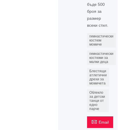
бъде 500
броя за
размер
всеки стил.
гимнастически
костюм
момиче
гимнастически
костюми за
малки деца
Блестящи
атлетични
дрехи за
момичета
Облекло
за детски
танци от
едно
парче

Email