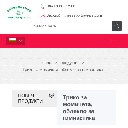
+86-13686237568


Jackso@fitnesssportswears.com


къща
>
продукти,
>
Трико за момичета, облекло за гимнастика
ПОВЕЧЕ
Трико за
ПРОДУКТИ
момичета,
облекло за
гимнастика