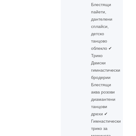
Блестящи
пайети,
дантелени
сплайси,
детско
танцово
облекло ✔
Трико
Дамски
гимнастически
бродерии
Блестящи
аква розови
диамантени
танцови
дрехи ✔
Гимнастически
трико за
момичета