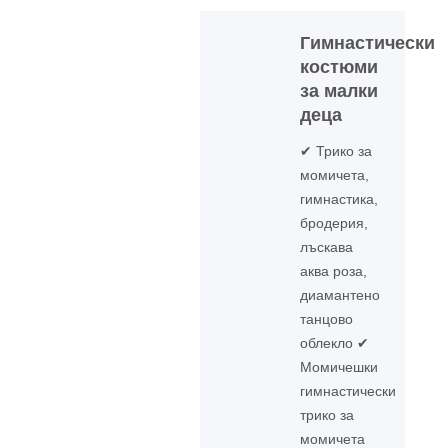
Гимнастически
костюми
за малки
деца
✔ Трико за
момичета,
гимнастика,
бродерия,
лъскава
аква роза,
диамантено
танцово
облекло ✔
Момичешки
гимнастически
трико за
момичета