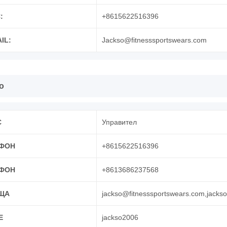
:
+8615622516396
AIL:
Jackso@fitnesssportswears.com
о
С
Управител
ФОН
+8615622516396
ФОН
+8613686237568
ЩА
jackso@fitnesssportswears.com,jack
E
jackso2006