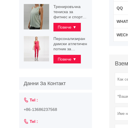
Тренировъчна
QQ
тениска за
фитнес и спортен
WHAT
потник
Повече ▼
WECH
Персонализиран
дамски атлетичен
потник за
тренировка
Повече ▼
Взем
Данни За Контакт

Tel :
+86-13686237568

Tel :