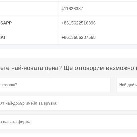
411626387
SAPP
+8615622516396
AT
+8613686237568
ете най-новата цена? Ще отговорим възможно н