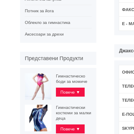
ФАКС
Потник за йога
Облекло за гимнастика
E - M
Аксесоари за дрехи
Джакс
Представени Продукти
ОФИ
Гимнастическо
боди за момиче
ТЕЛЕ
Повече ▼
ТЕЛЕ
Гимнастически
костюми за малки
Е-ПО
деца
SKYP
Повече ▼