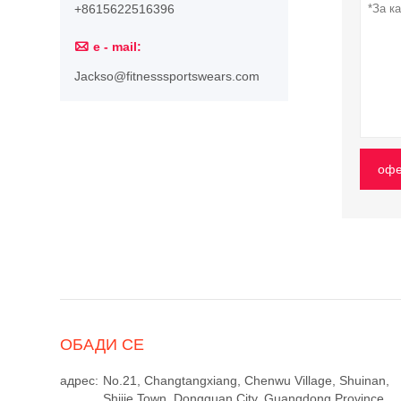
+8615622516396

e - mail:
Jackso@fitnesssportswears.com
офе
ОБАДИ СЕ
адрес:
No.21, Changtangxiang, Chenwu Village, Shuinan,
Shijie Town, Dongguan City, Guangdong Province,