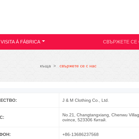
VISITA Á FÁBRICA
СВЪРЖЕТЕ СЕ 
къща
>
свържете се с нас
ЕСТВО:
J & M Clothing Co., Ltd.
No.21, Changtangxiang, Chenwu Villag
С:
ovince, 523306 Китай.
ФОН:
+86-13686237568