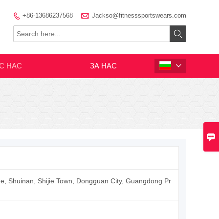

+86-13686237568
Jackso@fitnesssportswears.com


С НАС
ЗА НАС


e, Shuinan, Shijie Town, Dongguan City, Guangdong Pr